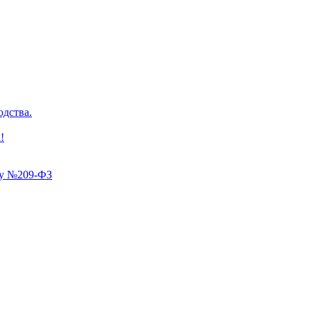
одства.
!
ну №209-ФЗ