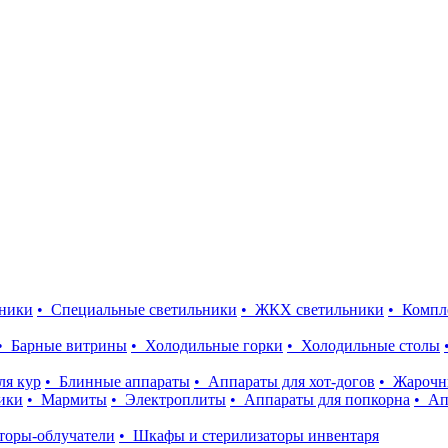
ники
• Специальные светильники
• ЖКХ светильники
• Комп
• Барные витрины
• Холодильные горки
• Холодильные столы
ля кур
• Блинные аппараты
• Аппараты для хот-догов
• Жарочн
ики
• Мармиты
• Электроплиты
• Аппараты для попкорна
• Ап
торы-облучатели
• Шкафы и стерилизаторы инвентаря