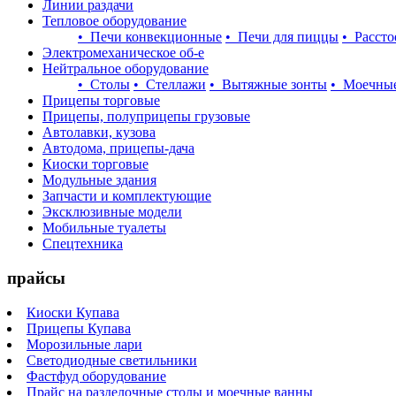
Линии раздачи
Тепловое оборудование
• Печи конвекционные
• Печи для пиццы
• Расст
Электромеханическое об-е
Нейтральное оборудование
• Столы
• Стеллажи
• Вытяжные зонты
• Моечны
Прицепы торговые
Прицепы, полуприцепы грузовые
Автолавки, кузова
Автодома, прицепы-дача
Киоски торговые
Модульные здания
Запчасти и комплектующие
Эксклюзивные модели
Мобильные туалеты
Спецтехника
прайсы
Киоски Купава
Прицепы Купава
Морозильные лари
Светодиодные светильники
Фастфуд оборудование
Прайс на разделочные столы и моечные ванны