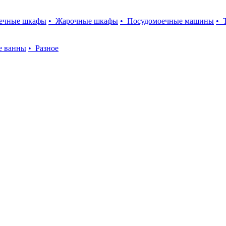
оечные шкафы
• Жарочные шкафы
• Посудомоечные машины
• 
е ванны
• Разное