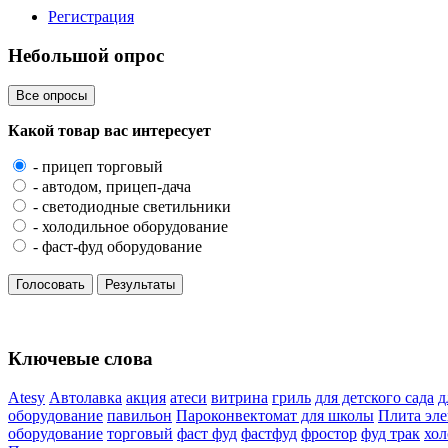
Регистрация
Небольшой опрос
Все опросы
Какой товар вас интересует
- прицеп торговый
- автодом, прицеп-дача
- светодиодные светильники
- холодильное оборудование
- фаст-фуд оборудование
Голосовать
Результаты
Ключевые слова
Atesy
Автолавка
акция
атеси
витрина
гриль
для детского сада
д
оборудование
павильон
Пароконвектомат для школы
Плита эле
оборудование
торговый
фаст фуд
фастфуд
фростор
фуд трак
хол