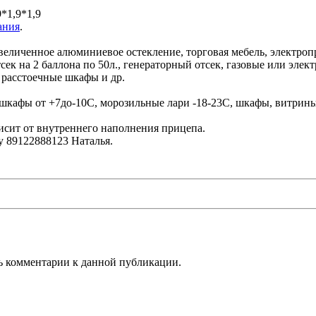
9*1,9*1,9
ания
.
величенное алюминиевое остекление, торговая мебель, электроп
тсек на 2 баллона по 50л., генераторный отсек, газовые или эл
 расстоечные шкафы и др.
шкафы от +7до-10С, морозильные лари -18-23С, шкафы, витрины
исит от внутреннего наполнения прицепа.
у 89122888123 Наталья.
ть комментарии к данной публикации.