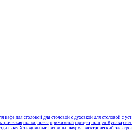
ля кафе
для столовой
для столовой с духовкой
для столовой с ус
ктрическая
полюс
пресс
прижимной
прицеп
прицеп Купава
све
одильная
Холодильные витрины
шаурма
электрический
электро