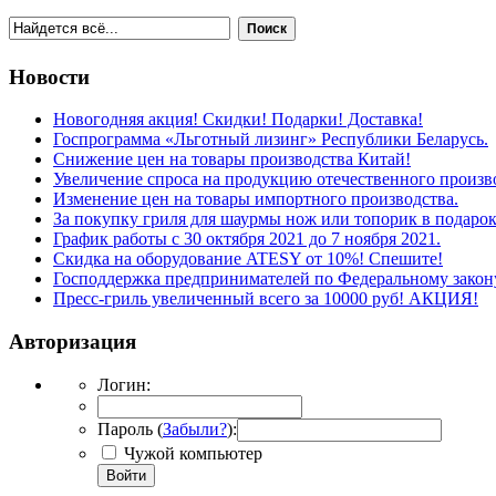
Поиск
Новости
Новогодняя акция! Скидки! Подарки! Доставка!
Госпрограмма «Льготный лизинг» Республики Беларусь.
Снижение цен на товары производства Китай!
Увеличение спроса на продукцию отечественного произв
Изменение цен на товары импортного производства.
За покупку гриля для шаурмы нож или топорик в подарок
График работы с 30 октября 2021 до 7 ноября 2021.
Скидка на оборудование ATESY от 10%! Спешите!
Господдержка предпринимателей по Федеральному зако
Пресс-гриль увеличенный всего за 10000 руб! АКЦИЯ!
Авторизация
Логин:
Пароль (
Забыли?
):
Чужой компьютер
Войти