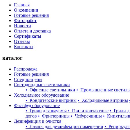
Главная
О компании
Готовые решения
Фото работ
Новости
Оплата и доставка
Сертификаты
Отзывы
Контакты
каталог
Распродажа
Готовые решения
Спецприцепы
Светодиодные светильники
• Офисные светильники
• Промышленные светиль
Холодильное оборудование
• Кондитерские витрины
• Холодильные витрины
Фастфуд оборудование
• Грили для шаурмы
• Грили контактные
• Грили д
догов
• Фритюрницы
• Чебуречницы
• Кипятильн
Дезинфекция и очистка
• Лампы для дезинфекции помещений
• Рециркуля