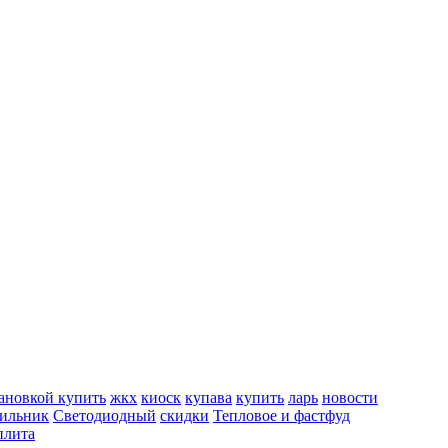
тановкой купить
жкх
киоск
купава
купить
ларь
новости
тильник
Светодиодный
скидки
Тепловое и фастфуд
плита