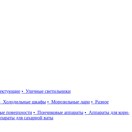
лектующие
• Уличные светильники
• Холодильные шкафы
• Морозильные лари
• Разное
ые поверхности
• Пончиковые аппараты
• Аппараты для корн-
параты для сахарной ваты