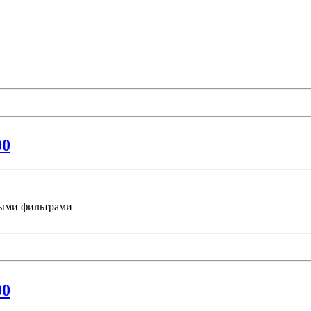
00
ными фильтрами
00