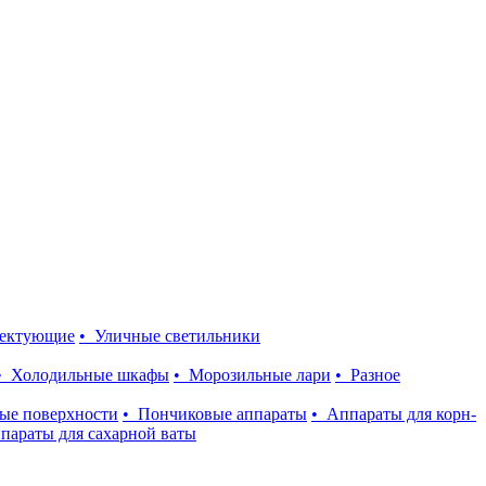
лектующие
• Уличные светильники
• Холодильные шкафы
• Морозильные лари
• Разное
ые поверхности
• Пончиковые аппараты
• Аппараты для корн-
параты для сахарной ваты