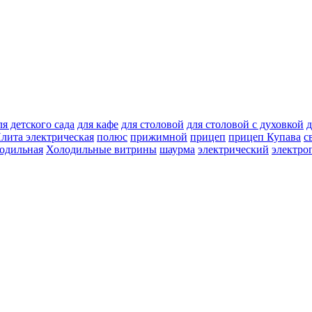
ля детского сада
для кафе
для столовой
для столовой с духовкой
д
лита электрическая
полюс
прижимной
прицеп
прицеп Купава
с
одильная
Холодильные витрины
шаурма
электрический
электро