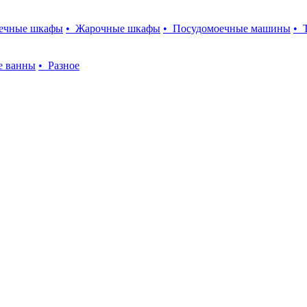
оечные шкафы
• Жарочные шкафы
• Посудомоечные машины
• 
е ванны
• Разное