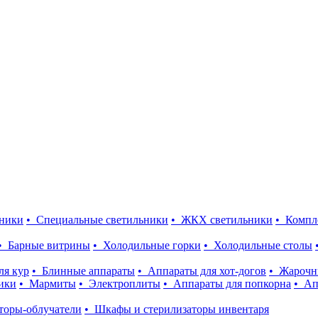
ники
• Специальные светильники
• ЖКХ светильники
• Комп
• Барные витрины
• Холодильные горки
• Холодильные столы
ля кур
• Блинные аппараты
• Аппараты для хот-догов
• Жарочн
ики
• Мармиты
• Электроплиты
• Аппараты для попкорна
• Ап
торы-облучатели
• Шкафы и стерилизаторы инвентаря