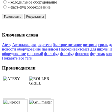
- холодильное оборудование
- фаст-фуд оборудование
Голосовать
Результаты
Ключевые слова
Atesy
Автолавка
акция
атеси
быстрое питание
витрина
гриль
д
новости
оборудование
павильон
Пароконвектомат для школы
П
оборудование
торговый
фаст фуд
фастфуд
фростор
фуд трак
хол
Показать все теги
Производители