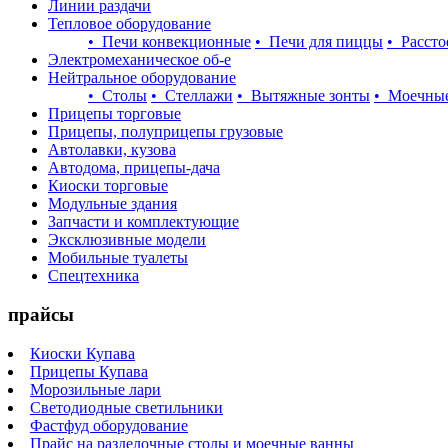
Линии раздачи
Тепловое оборудование
• Печи конвекционные
• Печи для пиццы
• Расст
Электромеханическое об-е
Нейтральное оборудование
• Столы
• Стеллажи
• Вытяжные зонты
• Моечны
Прицепы торговые
Прицепы, полуприцепы грузовые
Автолавки, кузова
Автодома, прицепы-дача
Киоски торговые
Модульные здания
Запчасти и комплектующие
Эксклюзивные модели
Мобильные туалеты
Спецтехника
прайсы
Киоски Купава
Прицепы Купава
Морозильные лари
Светодиодные светильники
Фастфуд оборудование
Прайс на разделочные столы и моечные ванны