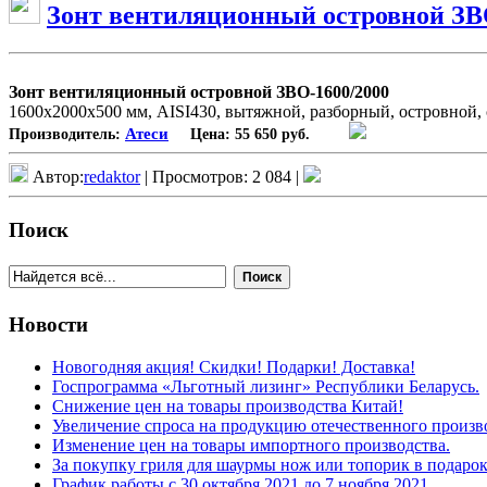
Зонт вентиляционный островной ЗВ
Зонт вентиляционный островной ЗВО-1600/2000
1600х2000х500 мм, AISI430, вытяжной, разборный, островной
Атеси
Производитель:
Цена:
55 650 руб.
Автор:
redaktor
| Просмотров: 2 084 |
Поиск
Поиск
Новости
Новогодняя акция! Скидки! Подарки! Доставка!
Госпрограмма «Льготный лизинг» Республики Беларусь.
Снижение цен на товары производства Китай!
Увеличение спроса на продукцию отечественного произв
Изменение цен на товары импортного производства.
За покупку гриля для шаурмы нож или топорик в подарок
График работы с 30 октября 2021 до 7 ноября 2021.