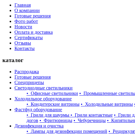
Главная
О компании
Готовые решения
Фото работ
Новости
Оплата и доставка
Сертификаты
Отзывы
Контакты
каталог
Распродажа
Готовые решения
Спецприцепы
Светодиодные светильники
• Офисные светильники
• Промышленные светиль
Холодильное оборудование
• Кондитерские витрины
• Холодильные витрины
Фастфуд оборудование
• Грили для шаурмы
• Грили контактные
• Грили д
догов
• Фритюрницы
• Чебуречницы
• Кипятильн
Дезинфекция и очистка
• Лампы для дезинфекции помещений
• Рециркуля