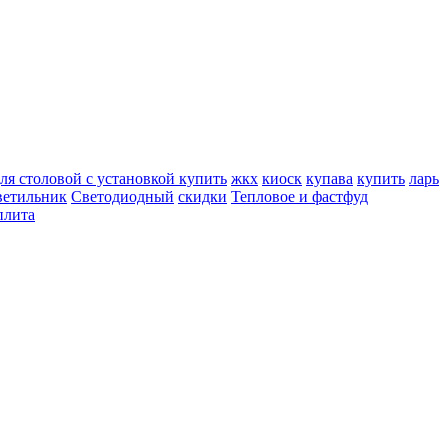
ля столовой с установкой купить
жкх
киоск
купава
купить
ларь
ветильник
Светодиодный
скидки
Тепловое и фастфуд
плита