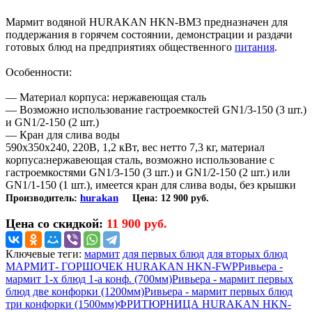
Мармит водяной HURAKAN HKN-BM3 предназначен для
поддержания в горячем состоянии, демонстрации и раздачи
готовых блюд на предприятиях общественного
питания
.
Особенности:
— Материал корпуса: нержавеющая сталь
— Возможно использование гастроемкостей GN1/3-150 (3 шт.)
и GN1/2-150 (2 шт.)
— Кран для слива воды
590x350x240, 220В, 1,2 кВт, вес нетто 7,3 кг, материал
корпуса:нержавеющая сталь, возможно использование с
гастроемкостями GN1/3-150 (3 шт.) и GN1/2-150 (2 шт.) или
GN1/1-150 (1 шт.), имеется кран для слива воды, без крышки
hurakan
Производитель:
Цена:
12 900 руб.
Цена со скидкой:
11 900 руб.
Ключевые теги:
мармит
для первых блюд
для вторых блюд
МАРМИТ- ГОРШОЧЕК HURAKAN HKN-FWP
Ривьера -
мармит 1-х блюд 1-а конф. (700мм)
Ривьера - мармит первых
блюд две конфорки (1200мм)
Ривьера - мармит первых блюд
три конфорки (1500мм)
ФРИТЮРНИЦА HURAKAN HKN-