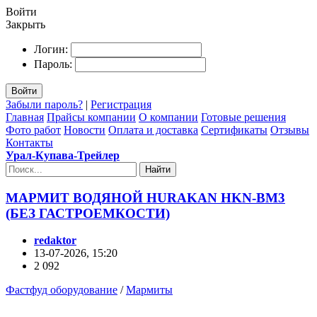
Войти
Закрыть
Логин:
Пароль:
Войти
Забыли пароль?
|
Регистрация
Главная
Прайсы компании
О компании
Готовые решения
Фото работ
Новости
Оплата и доставка
Сертификаты
Отзывы
Контакты
Урал-Купава-Трейлер
Найти
МАРМИТ ВОДЯНОЙ HURAKAN HKN-BM3
(БЕЗ ГАСТРОЕМКОСТИ)
redaktor
13-07-2026, 15:20
2 092
Фастфуд оборудование
/
Мармиты