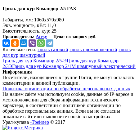
Гриль для кур Командор 2/5 ГАЗ
Габариты, мм: 1060х570х980
Экв. мощность, кВт: 11,0
Вместительность, кур: 25
Atesy
Производитель:
Цена:
по запросу руб.
Ключевые теги:
гриль газовый
гриль промышленный
гриль
для кур
шампурный
Гриль для кур Командор 2/5-Э
Гриль для кур Командор
2/3Э
Гриль для кур Командор 2/1М шампурный электрический
Информация
Посетители, находящиеся в группе
Гости
, не могут оставлять
комментарии к данной публикации.
Политика организации по обработке персональных данных
На нашем сайте мы используем cookie, данные об IP-адресе и
местоположении для сбора информации технического
характера, в соответствии с политикой организации по
обработке персональных данных. Если вы не согласны
покиньте сайт или выключите cookie в настройках.
Урал-купава
-Трейлер
© 2017